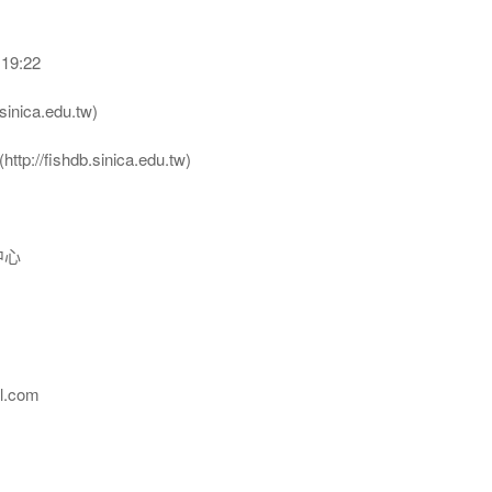
19:22
nica.edu.tw)
ttp://fishdb.sinica.edu.tw)
中心
l.com