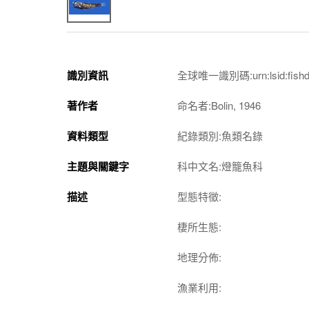
識別資訊
全球唯一識別碼:urn:lsid:fishdb.s
著作者
命名者:Bolin, 1946
資料類型
紀錄類別:魚類名錄
主題與關鍵字
科中文名:燈籠魚科
描述
型態特徵:
棲所生態:
地理分佈:
漁業利用: