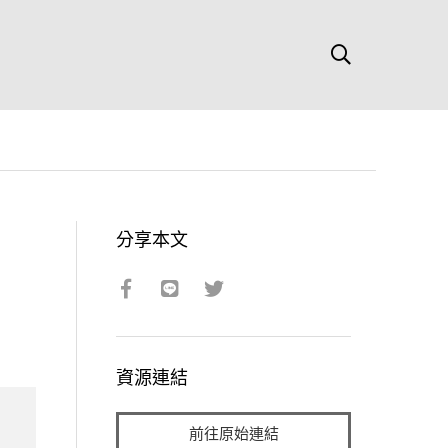
分享本文
資源連結
前往原始連結