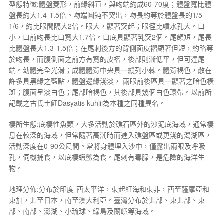
型態特徵:體盤菱形，前緣斜直，與吻端約成60-70度；體盤寬比體
盤長約大1.4-1.5倍。吻端圓鈍不突出，吻長約等於體盤長的1/5-
1/6，約比眼間隔大2倍。眼大，顯著突起；眼徑比噴水孔大。口
小，口前吻長比口寬大1.7倍。口底具顯著乳突2個。尾頗短，尾長
比體盤長大1.3-1.5倍；在尾刺後方的背側面皮褶顯著但短，約略等
於吻長，而腹側面之前方有寬的皮褶，後部則漸低平，但可達尾
端。幼體完全光滑；成體體背中央具一縱列小棘。體背褐色，散在
許多具黑緣之藍點，體盤邊緣淺淡， 兩眼前後區具一顯著之暗色橫
斑；腹面呈淡白色；尾部暗褐色，其後部具幾個白色環帶。以前所
記載之古氏土魟
Dasyatis kuhlii
為本種之同種異名。
棲所生態:底棲性魚類，大多活動於礁石區外的沙泥底海域，通常棲
息在較深的海域，但常隨著高潮時而進入礁盤區或更淺的潟湖區，
活動深度在0-90公尺間。常將身體埋入沙中，僅露出兩眼及呼吸
孔，伺機捕食，以底棲蝦蟹為食。尾刺有毒腺，是危險的海洋生
物。
地理分佈:分布於印度-西太平洋，東起紅海和東非，西至薩摩亞和
東加，北至日本，南至澳大利亞。臺灣分布於北部、東北部、東
部、南部、澎湖、小琉球、綠島及蘭嶼等海域。