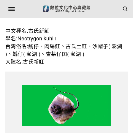
中文種名:古氏新魟
學名:Neotrygon kuhlii
台灣俗名:魴仔、肉絲魟、古氏土魟、沙帽子( 澎湖
)、蝙仔( 澎湖 )、查某仔囝( 澎湖 )
大陸名:古氏新魟