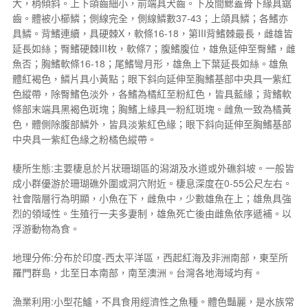
大，稍傾斜。上下頜齒細小，前端具犬齒。下及間鰓蓋骨下緣具鋸
齒。體被小櫛鱗；側線完全，側線鱗數37-43；上頜具鱗；各鰭亦
具鱗。背鰭連續，具硬棘X，軟條16-18，第III背鰭棘最長，雌雄皆
延長如絲；臀鰭硬棘III枚，軟條7；腹鰭腹位，雄魚延伸至臀鰭，雌
魚否；胸鰭軟條16-18；尾鰭彎月形，雄魚上下葉延長如絲。雄魚
體紅褐色，鱗片具小黃點；眼下斜向延伸至胸鰭基部中央具一紫紅
色縱帶，除臀鰭色淡外，各鰭為橘紅至粉紅色，皆具藍緣；背鰭軟
條部末端具黑褐色斑塊；胸鰭上緣具一粉紅斑塊。雌魚一致為橘黃
色，體側除腹部鱗外，皆具淡紫紅色緣；眼下斜向延伸至胸鰭基部
中央具一紫紅色緣之粉橘色縱帶。
棲所生態:主要棲息於片狀珊瑚區的潟湖及水道或外礁斜坡。一般皆
成小群優游於珊瑚礁外圍或洞穴附近。棲息深度在0-55公尺左右。
社會階層行為明顯，小魚在下，雌魚中，少數雄魚在上；雄魚具強
烈的領域性。生殖行一夫多妻制，雄魚死亡後由雌魚依序遞補。以
浮游動物為食。
地理分佈:分布於印度-西太平洋區，西起紅海及非洲南部，東至所
羅門群島，北至日本南部，南至澳洲。台灣各地海域均有。
漁業利用:小型花鱸，不具食用經濟性之魚種。體色豔麗，是水族常