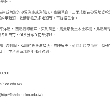
黃褐色。
區沿岸或內灣的沙質海底或海藻床。夜間覓食，三兩成群在砂質地或軟
藏的甲殼類、軟體動物及多毛類等，再挖掘覓食。
太平洋區， 西起西印度洋，東到萊恩、馬貴斯及土木土群島，北起琉
灣各地皆有，但多分布在南部海域。
可利用流刺網、延繩釣等漁法捕獲，肉味鮮美，適宜紅燒或油煎。特殊
示用。在台灣南部終年都可釣到。
00:00
nica.edu.tw)
ttp://fishdb.sinica.edu.tw)