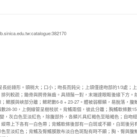
inica.edu.tw:catalogue:382170
呈長紡錘形。頭稍大；口小；吻長而鈍尖；上頜僅達吻部的1/3處；
，排列較疏；鋤骨與腭骨無齒。具頦鬚一對，末端達眼眶後緣下方。
鰓膜與峽部分離；鰓耙數6-8 + 23-27。體被弱櫛鱗，易脫落，腹
數28-30，上側線管呈樹枝狀。背鰭兩個，彼此分離；胸鰭軟條數15
色多變，灰白色至淡紅色，除腹部外，各鱗片具紅褐色至暗褐色；自吻
，縱帶上下各有一白色帶；背鰭軟條後部有一白斑或不顯，白斑後另
綠色至淡紅色；背鰭及臀鰭膜散布淡白色斑點有時不顯；胸、臀與腹