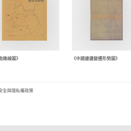
勘路線圖》
《中國邊疆變遷形勢圖》
安全與隱私權政策