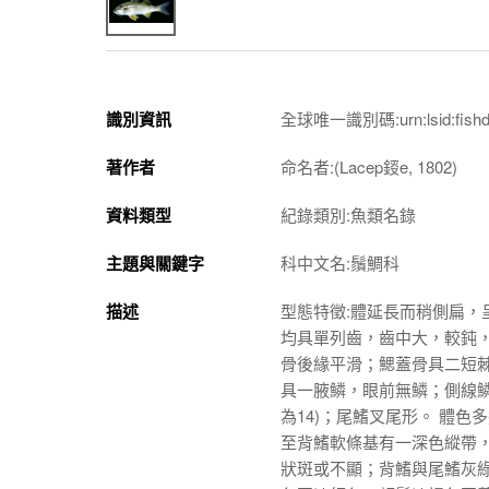
識別資訊
全球唯一識別碼:urn:lsid:fishdb.s
著作者
命名者:(Lacep鋄e, 1802)
資料類型
紀錄類別:魚類名錄
主題與關鍵字
科中文名:鬚鯛科
描述
型態特徵:體延長而稍側扁，
均具單列齒，齒中大，較鈍
骨後緣平滑；鰓蓋骨具二短棘；
具一腋鱗，眼前無鱗；側線鱗
為14)；尾鰭叉尾形。 體
至背鰭軟條基有一深色縱帶
狀斑或不顯；背鰭與尾鰭灰