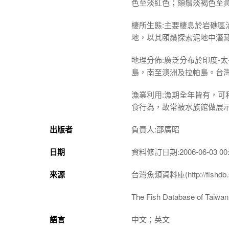
色至淡紅色；頦鬚淡褐色至
棲所生態:主要棲息於岩礁
地，以其頤鬚探索泥地中潛
地理分佈:廣泛分布於印度-
島，南至澳洲及拉帕島。台
漁業利用:漁期全年皆有，
食行為，故常被水族館做展
出版者
負責人:邵廣昭
日期
資料修訂日期:2006-06-03 00:
來源
台灣魚類資料庫(http://fishdb.si
The Fish Database of Taiwan(h
語言
中文；英文