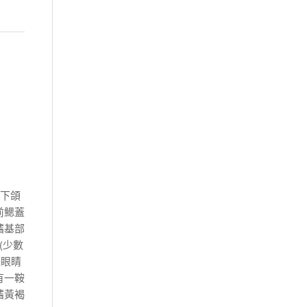
上下頜
前鰓蓋
鰭基部
(少數
經眼睛
有一鞍
鰭黃褐