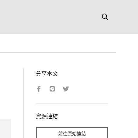
分享本文
資源連結
前往原始連結