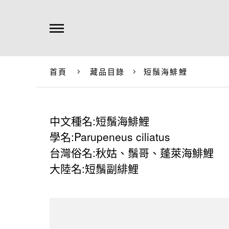
首頁
藏品目錄
短鬚海鯡鯉
中文種名:短鬚海鯡鯉
學名:Parupeneus ciliatus
台灣俗名:秋姑、鬚哥、蓬萊海鯡鯉
大陸名:短鬚副緋鯉