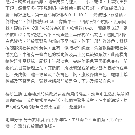
隆起。吻短鈍而唇厚，隨著成長而腫大。口小，端位，上頜突出於
下頜；頜齒呈多行不規則細小尖錐齒。頤部具6孔，但無縱溝亦無
鬚。鰓耙細短，第一鰓弓鰓耙數6-9+1+19-21。體被細小弱櫛鱗，
側線完全，側線鱗數54-56。背鰭單一，中間缺刻不明顯，無前向
棘，硬棘數XII-XIII(大部分為XIII)，軟條數16-20；臀鰭基底短，鰭
條數III+7；尾鰭幾近截平。幼魚體上半部褐至暗褐色，體側具3條
白色縱帶，並於頸背及吻部向下至吻端，体下半部則為淡色；背鰭
硬棘部淡褐色或乳黃色，並有一條暗褐窄線緣，背鰭軟條部暗褐色
或黑色，中部有一條白色的橫向線及其上另具較短線紋，此兩橫向
線皆延伸至鰭緣，尾鰭上半部淡色，尖端暗褐色至黑褐色並有一暗
褐色之斑帶橫越上葉，其餘胸、腹及臀鰭或多或少皆為暗褐色或黑
色。長成後，體一致呈灰至灰褐色，胸、腹及臀鰭黑色，尾鰭上葉
後部及下葉黑色，背鰭軟條部前部黑色；下唇及頰部白色。
棲所生態:主要棲息於清澈潟湖或向海的礁區，幼魚則生活於混濁的
珊瑚礁區。成魚通常單獨生活，偶而會聚集成對。在帛琉海域，每
年4月或5月的新月會聚集成群，一起產卵。
地理分佈:分布於印度-西太平洋區，由紅海至西里伯海，北至台
灣。台灣分布於蘭嶼海域。