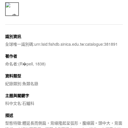
識別資訊
全球唯一識別碼:urn:lsid:fishdb.sinica.edu.tw:catalogue:381891
著作者
命名者:(R�pell, 1838)
資料類型
紀錄類別:魚類名錄
主題與關鍵字
科中文名:石鱸科
描述
型態特徵:體延長而側扁，背緣隆起呈弧形，腹緣圓。頭中大，背面