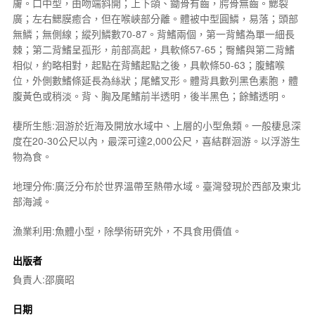
膚。口中型，由吻端斜開；上下頜、鋤骨有齒，腭骨無齒。鰓裂
廣；左右鰓膜癒合，但在喉峽部分離。體被中型圓鱗，易落；頭部
無鱗；無側線；縱列鱗數70-87。背鰭兩個，第一背鰭為單一細長
棘；第二背鰭呈孤形，前部高起，具軟條57-65；臀鰭與第二背鰭
相似，約略相對，起點在背鰭起點之後，具軟條50-63；腹鰭喉
位，外側數鰭條延長為絲狀；尾鰭叉形。體背具數列黑色素胞，體
腹黃色或稍淡。背、胸及尾鰭前半透明，後半黑色；餘鰭透明。
棲所生態:洄游於近海及開放水域中、上層的小型魚類。一般棲息深
度在20-30公尺以內，最深可達2,000公尺，喜結群洄游。以浮游生
物為食。
地理分佈:廣泛分布於世界溫帶至熱帶水域。臺灣發現於西部及東北
部海減。
漁業利用:魚體小型，除學術研究外，不具食用價值。
出版者
負責人:邵廣昭
日期