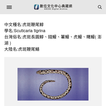
中文種名:虎斑鞭尾鯙
學名:Scuticaria tigrina
台灣俗名:虎斑長圓鯙、錢鰻、薯鰻、虎鰻、糬鰻( 澎
湖 )
大陸名:虎斑鞭尾鱔