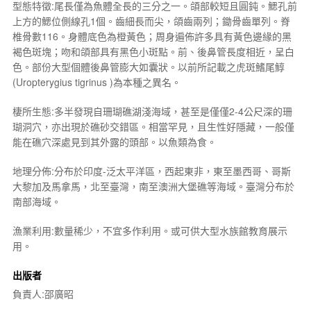
型態特徵:尾長僅為魚體全長的三分之一。頜部較短且圓鈍。鰓孔前
上方的鰓位側線孔1個。齒細長而尖，頜齒兩列；鋤骨齒單列。脊
椎骨數116。身體底色為橙黃色；周身遍佈許多具有黃色邊緣的黑
褐色斑塊；吻和頜部具有黑色小斑點。前、後鼻管長度相近，呈白
色。部份大型個體後鼻管膨大如囊狀。以前所記載之虎斑鰭尾鯙
(
Uropterygius tigrinus
)為本種之異名。
棲所生態:多半發現自珊瑚礁湖淺海域，甚至是僅僅2-4公尺深的珊
瑚洞穴，亦出現於礁砂交錯區。相當罕見，且生性好隱藏，一般僅
能在礁穴深處見到其外露的頭部。以魚類為食。
地理分佈:分布於印度-泛太平洋區，西起東非，東至墨西哥、哥斯
大黎加及馬拿馬，北至臺灣，南至澳洲大堡礁等海域。臺灣分布於
南部海域。
漁業利用:數量稀少，不宜多作利用。或可供大型水族館教育展示
用。
出版者
負責人:邵廣昭