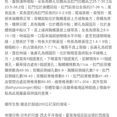
色，腹側滿佈暗點，全長為鰓孔位體高及肛門位體高之25.7-30.2及
23.5-38.2倍；肛門位於身體前段，肛門前長佔全長的27-38 %；尾
長延長，其長度約為肛門前長的2.0-2.6倍；尾端柔軟，易彎折，尾
部末端鰭條正常；背鰭起點位於胸鰭基部上方或略後方；奇鰭為黑
色，鰭條分節；具有胸鰭，位於體高中點；鰓孔為圓弧形，位於身
體側邊中點以下，其上緣與胸鰭基部上緣等高；全長為頭長之8.0-
10.1倍，吻端延伸，口裂末端超過眼睛水平中點，甚至到達眼睛後
緣，上顎長於下顎，吻長大於眼直徑，吻長為眼直徑之1.4-1.9倍；
眼睛較小，約占頭長的5.7-7.7 %；嘴唇不具上唇瓣；前鼻孔為短管
狀，靠近吻端，後鼻孔為橢圓形，位於眼睛垂直終點水平線略上
方。上眼窩有5個感覺孔，下眼窩有7個感覺孔，前鰓顎有9-11個感
覺孔，顳骨接合處有1個感覺孔；胸鰭鰭條數為11ca.，肛門前背鰭
鰭條數為49-56；背鰭前側線孔數6-9，胸鰭前側線孔數7-9，肛門
前側線孔數38-43；背鰭前脊椎骨數8-11，肛門前脊椎骨數41-45，
血管閉合處前脊椎骨數80-85，總脊椎骨數157+-204。其外型與
(
Bathyuroconger
)相似，但體型偏小且鋤骨齒塊延伸超過上顎齒中
點為此兩屬最易辨識的差異。
棲所生態:棲息於超過200公尺深的海域。
地理分佈:分布於印度-西太平洋海域。臺灣海域目前出現於西南及