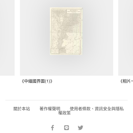
《中緬國界圖(1)》
《相片
關於本站
著作權聲明
使用者條款、資訊安全與隱私
權政策