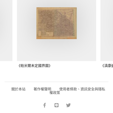
《帕米爾未定國界圖》
《滇康
關於本站
著作權聲明
使用者條款、資訊安全與隱私
權政策