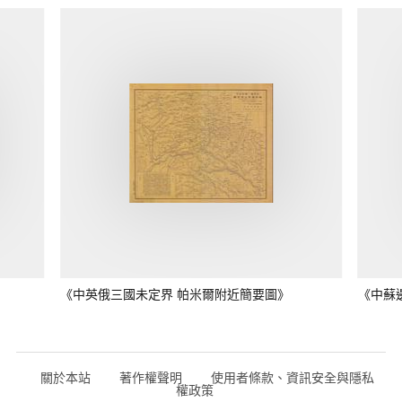
《中英俄三國未定界 帕米爾附近簡要圖》
《中蘇
關於本站
著作權聲明
使用者條款、資訊安全與隱私
權政策