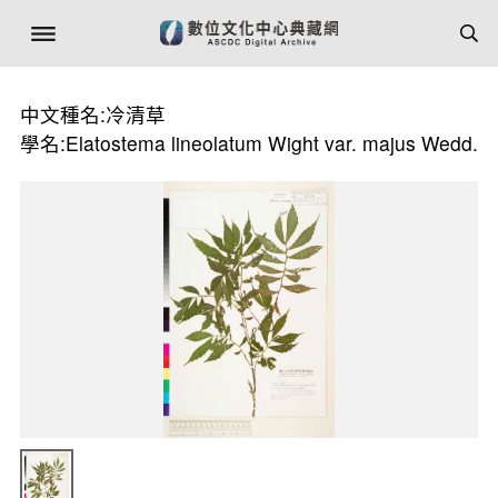
中文種名:冷清草
學名:Elatostema lineolatum Wight var. majus Wedd.