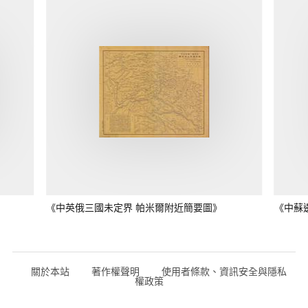
《中英俄三國未定界 帕米爾附近簡要圖》
《中蘇
關於本站
著作權聲明
使用者條款、資訊安全與隱私
權政策