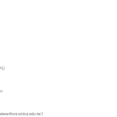
中心
u
flora.sinica.edu.tw/）