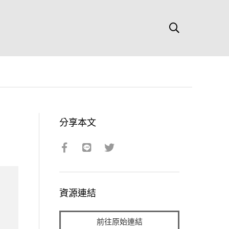
分享本文
資源連結
前往原始連結