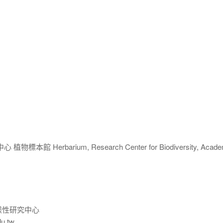
 Herbarium, Research Center for Biodiversity, Acade
樣性研究中心
du.tw