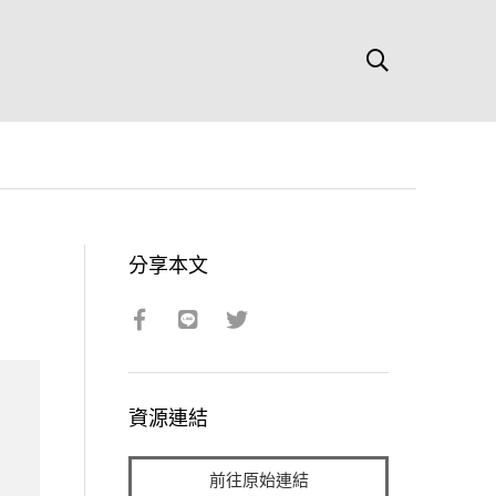
分享本文
資源連結
前往原始連結