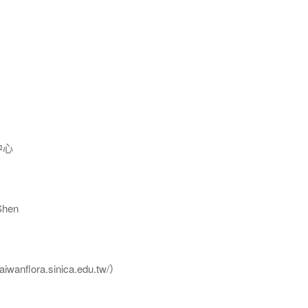
中心
hen
flora.sinica.edu.tw/）