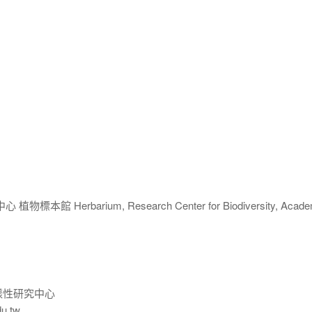
 Herbarium, Research Center for Biodiversity, Acade
樣性研究中心
du.tw