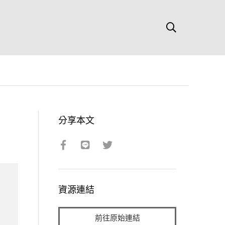
分享本文
資源連結
前往原始連結