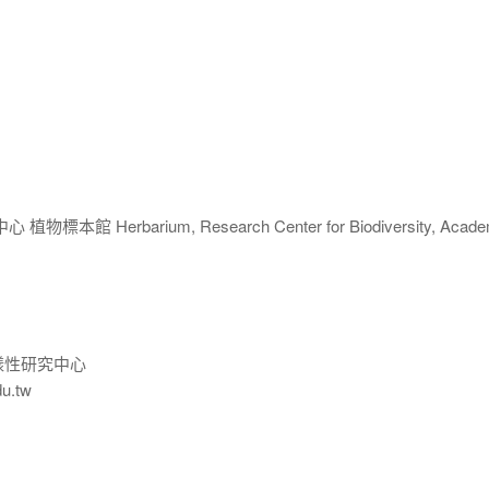
 Herbarium, Research Center for Biodiversity, Acade
樣性研究中心
du.tw