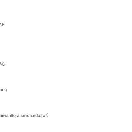
AE
中心
ang
flora.sinica.edu.tw/）