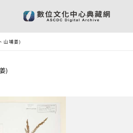
、山埔姜)
姜)