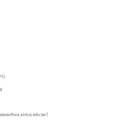
中心
g
flora.sinica.edu.tw/）