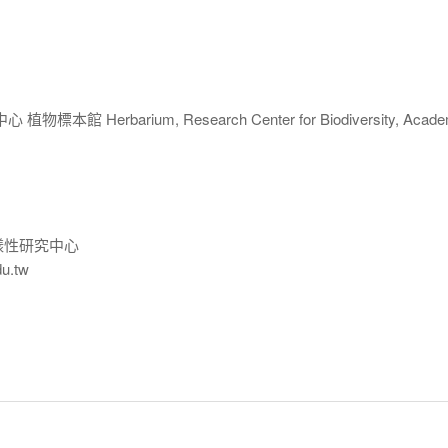
 Herbarium, Research Center for Biodiversity, Acade
樣性研究中心
du.tw