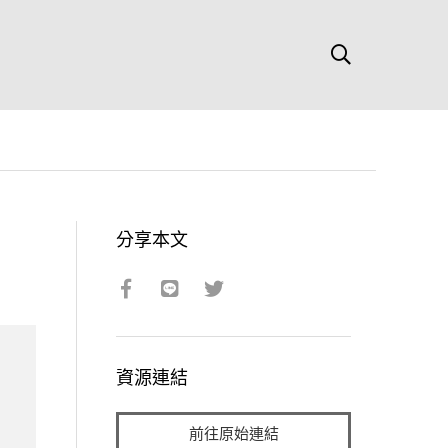
分享本文
資源連結
前往原始連結