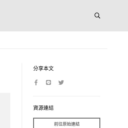
分享本文
資源連結
前往原始連結