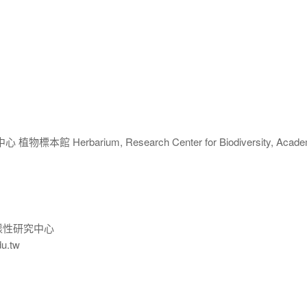
 Herbarium, Research Center for Biodiversity, Acade
樣性研究中心
du.tw