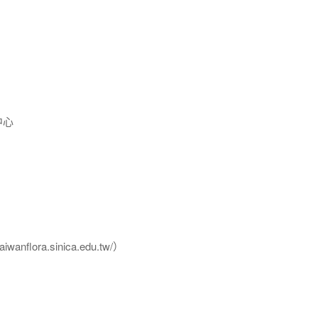
中心
flora.sinica.edu.tw/）