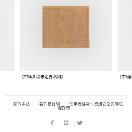
《中緬北段未定界略圖》
《中緬
關於本站
著作權聲明
使用者條款、資訊安全與隱私
權政策