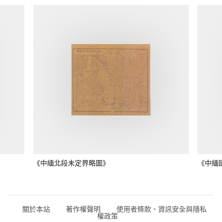
《中緬北段未定界略圖》
《中緬
關於本站
著作權聲明
使用者條款、資訊安全與隱私
權政策