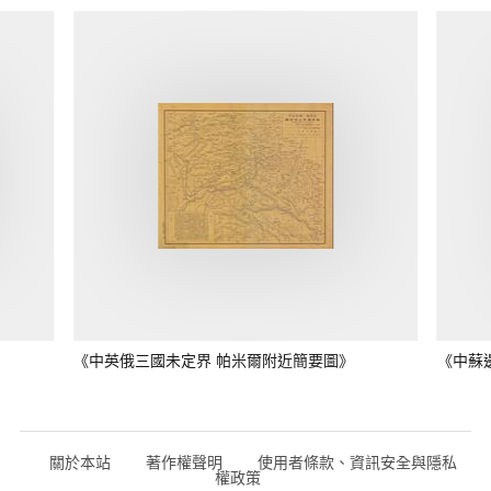
《中英俄三國未定界 帕米爾附近簡要圖》
《中蘇
關於本站
著作權聲明
使用者條款、資訊安全與隱私
權政策