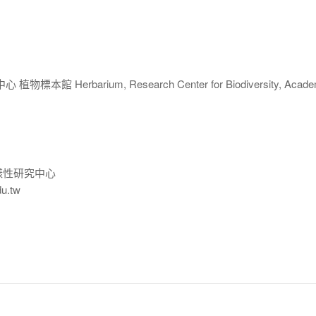
 Herbarium, Research Center for Biodiversity, Acade
樣性研究中心
du.tw