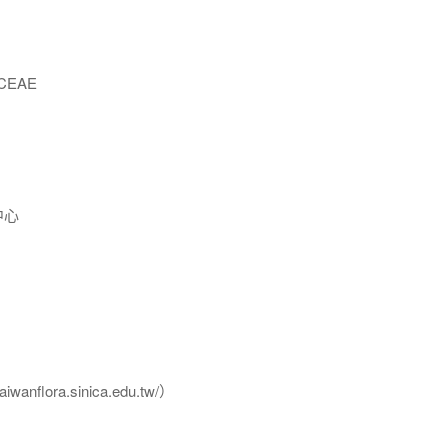
CEAE
中心
flora.sinica.edu.tw/）