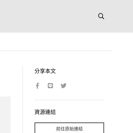
分享本文
資源連結
前往原始連結