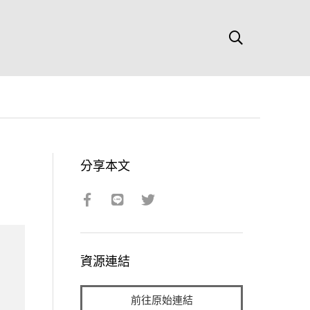
分享本文
資源連結
前往原始連結