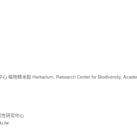
 Herbarium, Research Center for Biodiversity, Acade
樣性研究中心
du.tw