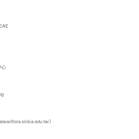
EAE
中心
ng
flora.sinica.edu.tw/）