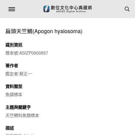
扁頭天竺鯛(
Apogon hyalosoma
)
識別資訊
標本號:ASIZP0900857
著作者
鑑定者:蔡正一
資料類型
魚類標本
主題與關鍵字
天竺鯛科魚類標本
描述