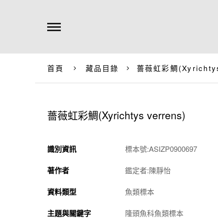
首頁
藏品目錄
薔薇虹彩鯛(
Xyrichty
薔薇虹彩鯛(
Xyrichtys verrens
)
識別資訊
標本號:ASIZP0900697
著作者
鑑定者:陳靜怡
資料類型
魚類標本
主題與關鍵字
隆頭魚科魚類標本