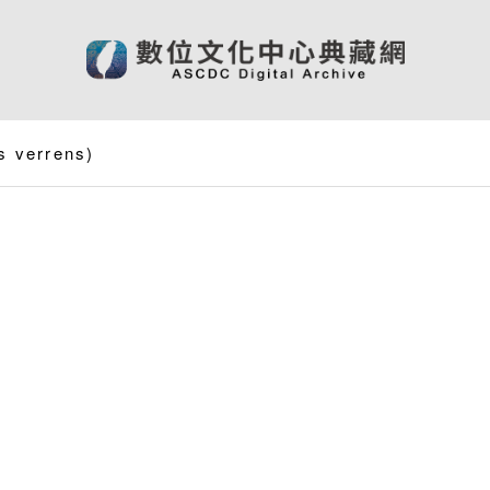
s verrens
)