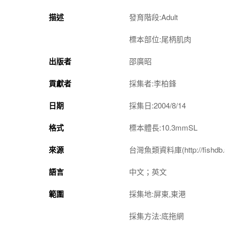
描述
發育階段:Adult
標本部位:尾柄肌肉
出版者
邵廣昭
貢獻者
採集者:李柏鋒
日期
採集日:2004/8/14
格式
標本體長:10.3mmSL
來源
台灣魚類資料庫(http://fishdb.si
語言
中文；英文
範圍
採集地:屏東,東港
採集方法:底拖網