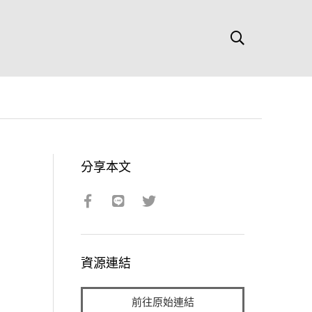
分享本文
資源連結
前往原始連結