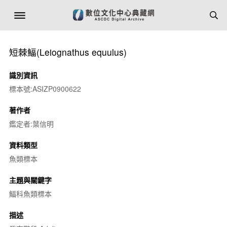
短棘鰏(
Leiognathus equulus
)
識別資訊
標本號:ASIZP0900622
著作者
鑑定者:葉信明
資料類型
魚類標本
主題與關鍵字
鰏科魚類標本
描述