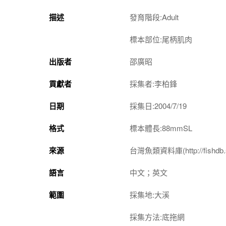
描述
發育階段:Adult
標本部位:尾柄肌肉
出版者
邵廣昭
貢獻者
採集者:李柏鋒
日期
採集日:2004/7/19
格式
標本體長:88mmSL
來源
台灣魚類資料庫(http://fishdb.si
語言
中文；英文
範圍
採集地:大溪
採集方法:底拖網