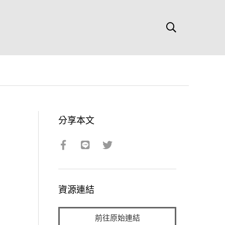
分享本文
資源連結
前往原始連結