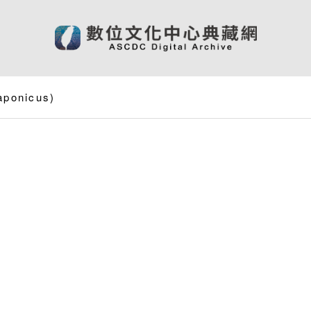
aponicus
)