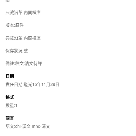
典藏沿革:內閣檔庫
版本:原件
典藏沿革:內閣檔庫
保存狀況:整
備註:釋文:清文待譯
日期
責任日期:道光15年11月29日
格式
數量:1
語言
語文:chi-漢文 mnc-清文