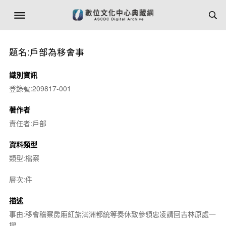
題名:戶部為移會事
識別資訊
登錄號:209817-001
著作者
責任者:戶部
資料類型
類型:檔案
層次:件
描述
事由:移會稽察房廂紅旂滿洲都統等奏休致參領忠凌請回吉林原處一
摺