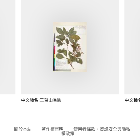
中文種名:三葉山香圓
中文種
關於本站
著作權聲明
使用者條款、資訊安全與隱私
權政策