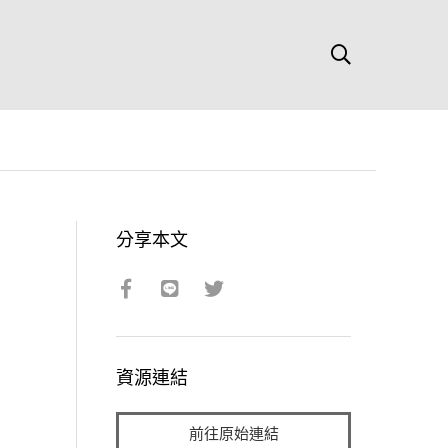
分享本文
資源連結
前往原始連結