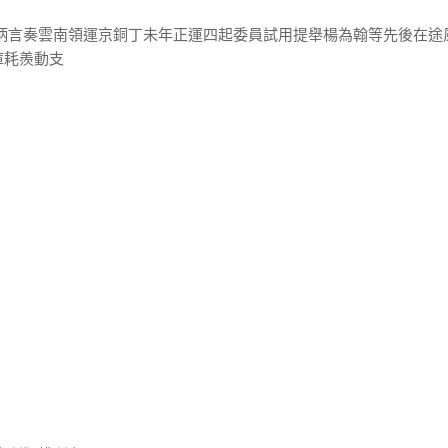
趙炳言奏雲南領運京銅丁未年正運四起委員試用提舉楊為翰等先後在途
庫耗羨動支