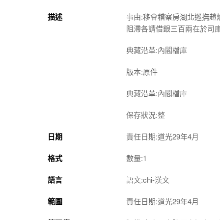
描述
事由:移會稽察房湖北巡撫
阻滯各請借銀三百兩在於司
典藏沿革:內閣檔庫
版本:原件
典藏沿革:內閣檔庫
保存狀況:整
日期
責任日期:道光29年4月
格式
數量:1
語言
語文:chi-漢文
範圍
責任日期:道光29年4月