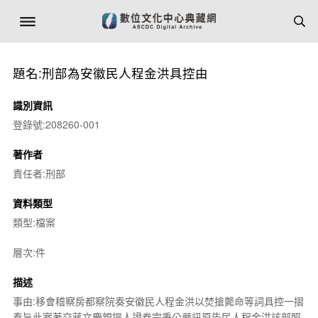
題名:刑部為安徽民人程金洪具控由
識別資訊
登錄號:208260-001
著作者
責任者:刑部
資料類型
類型:檔案
層次:件
描述
事由:移會稽察房都察院奏安徽民人程金洪以焚搶斃命等詞具控一摺
奉旨此案著交蔣文慶親提人證卷宗秉公嚴訊原告民人程金洪該部照