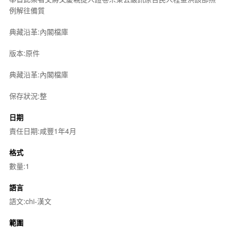
例解往備質
典藏沿革:內閣檔庫
版本:原件
典藏沿革:內閣檔庫
保存狀況:整
日期
責任日期:咸豐1年4月
格式
數量:1
語言
語文:chi-漢文
範圍