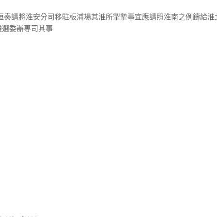
高恒奏請將淮安分司移駐板浦場其淮所掣摯事宜應請照淮南之例鑄給淮
遴選委辦專司其事