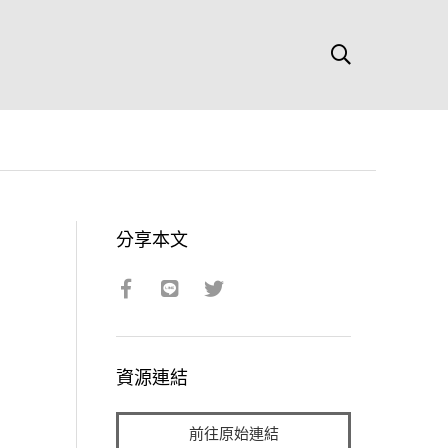
分享本文
資源連結
前往原始連結