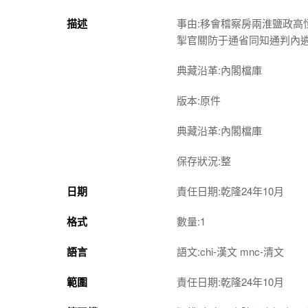
描述
事由:移會稽察房兩淮鹽政
掣官關防于通省同知通判內
典藏沿革:內閣檔庫
版本:原件
典藏沿革:內閣檔庫
保存狀況:整
日期
責任日期:乾隆24年10月
格式
數量:1
語言
語文:chi-漢文 mnc-清文
範圍
責任日期:乾隆24年10月