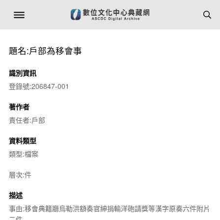
題名:戶部為移會事
識別資訊
登錄號:206847-001
著作者
責任者:戶部
資料類型
類型:檔案
層次:件
描述
事由:移會典籍廳烏勒洪額奏官紳捐輸洋砲請獎等漢字原奏六件附片
二件