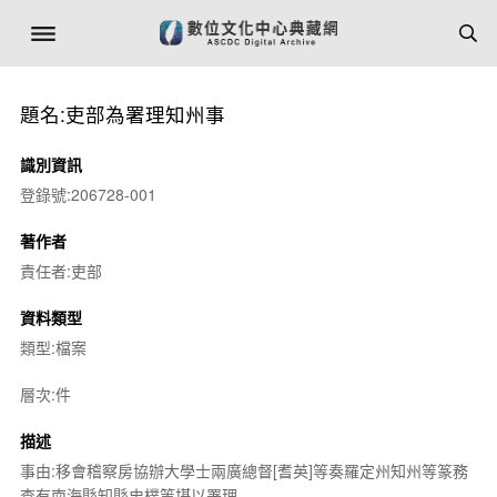
題名:吏部為署理知州事
識別資訊
登錄號:206728-001
著作者
責任者:吏部
資料類型
類型:檔案
層次:件
描述
事由:移會稽察房協辦大學士兩廣總督[耆英]等奏羅定州知州等篆務
查有南海縣知縣史樸等堪以署理