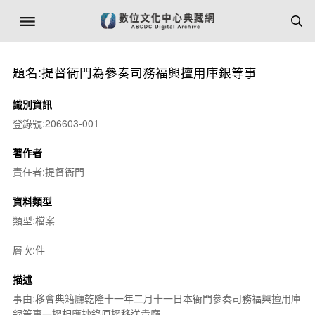
題名:提督衙門為參奏司務福興擅用庫銀等事
識別資訊
登錄號:206603-001
著作者
責任者:提督衙門
資料類型
類型:檔案
層次:件
描述
事由:移會典籍廳乾隆十一年二月十一日本衙門參奏司務福興擅用庫
銀等事一摺相應抄錄原摺移送貴廳