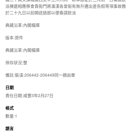
派揀選相應移會貴衙門將滿漢各堂銜有無升遷出差告假等項事故務
於二十九日以前開送過部以便奏請欽派
典藏沿革:內閣檔庫
版本:原件
典藏沿革:內閣檔庫
保存狀況:整
備註:裝潢:206442-206449同一摘由單
日期
責任日期:咸豐3年2月27日
格式
數量:1
語言