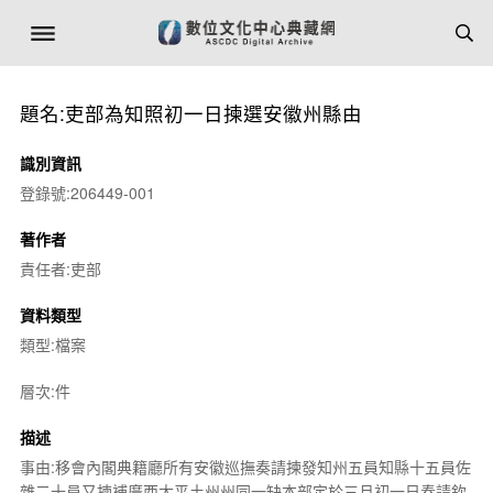
題名:吏部為知照初一日揀選安徽州縣由
識別資訊
登錄號:206449-001
著作者
責任者:吏部
資料類型
類型:檔案
層次:件
描述
事由:移會內閣典籍廳所有安徽巡撫奏請揀發知州五員知縣十五員佐
雜二十員又揀補廣西太平土州州同一缺本部定於三月初一日奏請欽