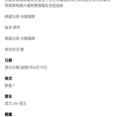
等繕單相應片催將應開職名咨送過部
典藏沿革:內閣檔庫
版本:原件
典藏沿革:內閣檔庫
保存狀況:整
日期
責任日期:咸豐6年4月13日
格式
數量:1
語言
語文:chi-漢文
範圍