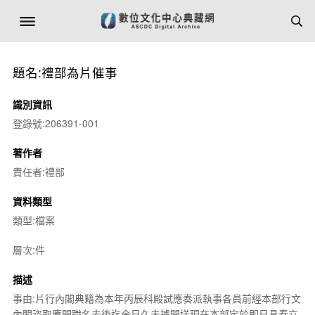
題名:禮部為片催事
識別資訊
登錄號:206391-001
著作者
責任者:禮部
資料類型
類型:檔案
層次:件
描述
事由:片行內閣典籍為本年丙辰科殿試應奏派執事各員前經本部行文
內閣咨取應開職名去後迄今日久未據開送現在本部定於即日具奏立