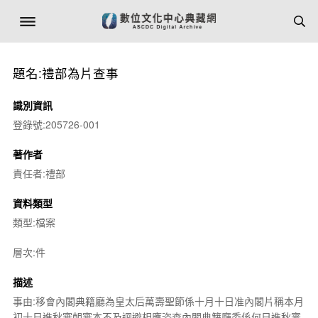
題名:禮部為片查事
識別資訊
登錄號:205726-001
著作者
責任者:禮部
資料類型
類型:檔案
層次:件
描述
事由:移會內閣典籍廳為皇太后萬壽聖節係十月十日准內閣片稱本月
初十日進秋審朝審本不及迴避相應咨查內閣典籍廳委係何日進秋審