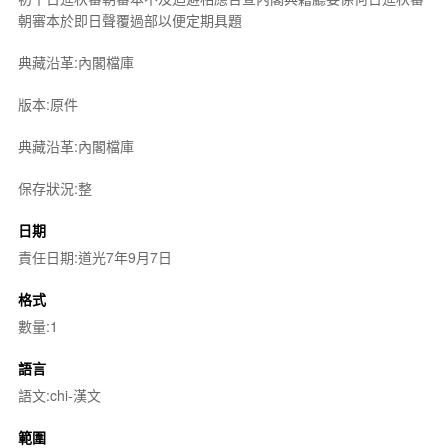
朝審本於即日聲覆過部以便定期具題
典藏沿革:內閣檔庫
版本:原件
典藏沿革:內閣檔庫
保存狀況:整
日期
責任日期:道光7年9月7日
格式
數量:1
語言
語文:chi-漢文
範圍