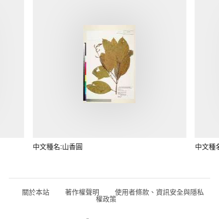
中文種名:山香圓
中文種
關於本站
著作權聲明
使用者條款、資訊安全與隱私
權政策