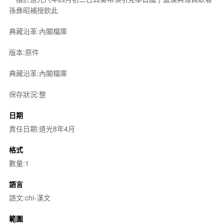
孫彝昭補授欽此
典藏沿革:內閣檔庫
版本:原件
典藏沿革:內閣檔庫
保存狀況:整
日期
責任日期:道光8年4月
格式
數量:1
語言
語文:chi-漢文
範圍