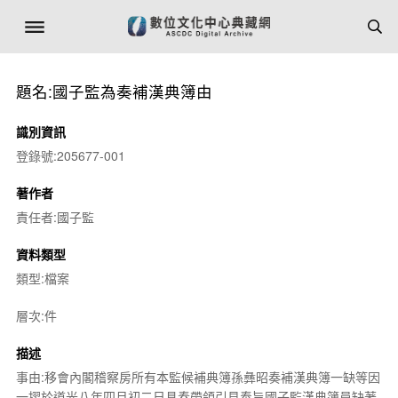
題名:國子監為奏補漢典簿由
識別資訊
登錄號:205677-001
著作者
責任者:國子監
資料類型
類型:檔案
層次:件
描述
事由:移會內閣稽察房所有本監候補典簿孫彝昭奏補漢典簿一缺等因
一摺於道光八年四月初二日具奏帶領引見奉旨國子監漢典簿員缺著