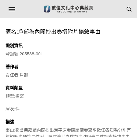
題名:戶部為內閣抄出奏摺附片摘敘事由
識別資訊
登錄號:205588-001
著作者
責任者:戶部
資料類型
類型:檔案
層次:件
描述
事由:移會典籍廳內閣抄出漢字原奏陳慶偕奏查明撤任各知縣分別有
無短解庫項等二件附片陸建瀛片奏儲存海防經費二件相應摘敘事由