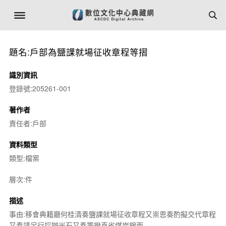
題名:戶部為鹽課就場征收章程等摺
識別資訊
登錄號:205261-001
著作者
責任者:戶部
資料類型
類型:檔案
層次:件
描述
事由:移會典籍廳何桂清奏鹽課就場征收章程又崇恩奏酌擬交代章程
又奏請另行採辦米石又奏籌撥直省煤炭銀兩