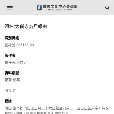
題名:太僕寺為月報由
識別資訊
登錄號:205183-001
著作者
責任者:太僕寺
資料類型
類型:檔案
層次:件
描述
事由:查本衙門自閏三月二十六日起至四月二十五日止並未奉有特交
轉交並揀選人員等事相應知會內閣稽察房