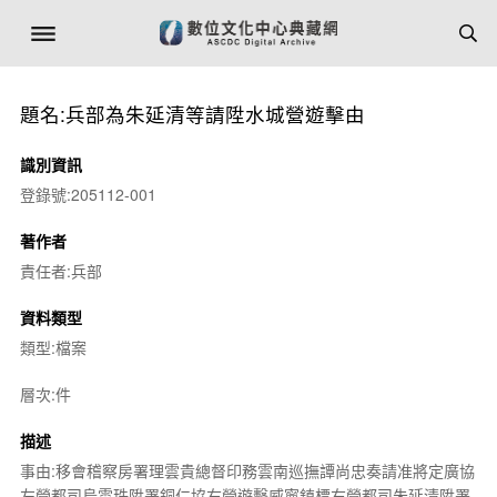
題名:兵部為朱延清等請陞水城營遊擊由
識別資訊
登錄號:205112-001
著作者
責任者:兵部
資料類型
類型:檔案
層次:件
描述
事由:移會稽察房署理雲貴總督印務雲南巡撫譚尚忠奏請准將定廣協
左營都司烏雲珠陞署銅仁協右營遊擊威寧鎮標右營都司朱延清陞署