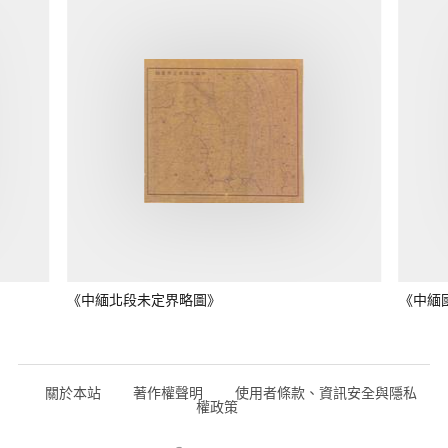
《中緬北段未定界略圖》
《中緬
關於本站
著作權聲明
使用者條款、資訊安全與隱私
權政策