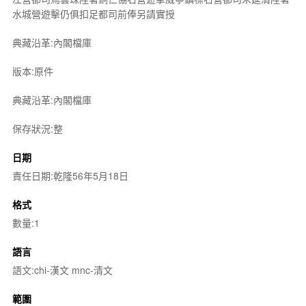
水城營遊擊仍俱扣足都司前俸另請實授
典藏沿革:內閣檔庫
版本:原件
典藏沿革:內閣檔庫
保存狀況:整
日期
責任日期:乾隆56年5月18日
格式
數量:1
語言
語文:chi-漢文 mnc-清文
範圍