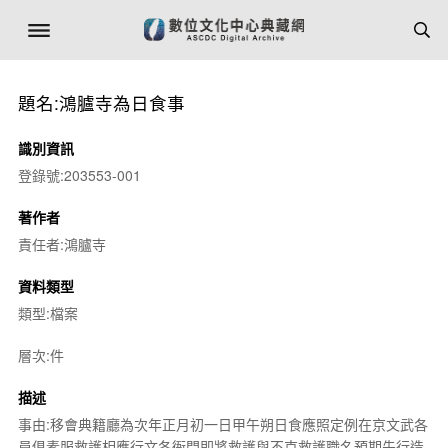
題名:鴻臚寺為日食事
識別資訊
登錄號:203553-001
著作者
責任者:鴻臚寺
資料類型
類型:檔案
層次:件
描述
事由:移會典籍廳為次年正月初一日甲午朔日食應照定例在京文武各
員俱素服救護相應行文各衙門即將救護與不克救護職名預期先行造