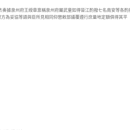
王杰奏據泉州府王綬章禀稱泉州府屬武童如得晉江酌撥七名南安等各酌
程方為妥協等語與臣所見相同仰懇敕部議覆遵行庶量地定額俱得其平