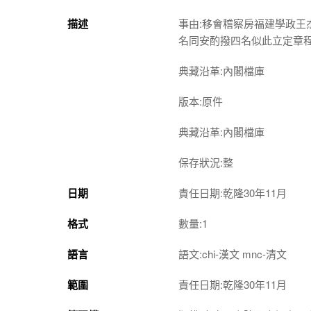
描述
事由:移會稽察房福建學政
名同安酌撥四名似此立定章
典藏沿革:內閣檔庫
版本:原件
典藏沿革:內閣檔庫
保存狀況:整
日期
責任日期:乾隆30年11月
格式
數量:1
語言
語文:chi-漢文 mnc-清文
範圍
責任日期:乾隆30年11月