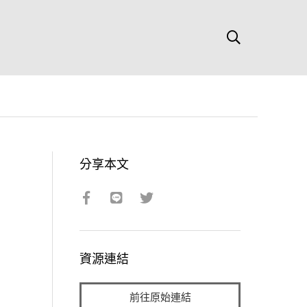
分享本文
資源連結
前往原始連結