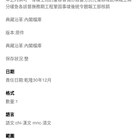
分緩急各該督撫務期工程鞏固事竣後統令題報工部核銷
典藏沿革:內閣檔庫
版本:原件
典藏沿革:內閣檔庫
保存狀況:整
日期
責任日期:乾隆30年12月
格式
數量:1
語言
語文:chi-漢文 mnc-清文
範圍