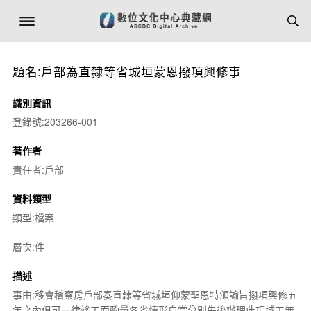
題名:戶部為直隸等省城垣蒙恩撥項興修事
識別資訊
登錄號:203266-001
著作者
責任者:戶部
資料類型
類型:檔案
層次:件
描述
事由:移會稽察房戶部奏直隸等省城垣仰蒙聖恩特頒諭旨撥項興修五
年之內俱可一律竣工而酌量各省情形自當分別先後辦理此項城工無