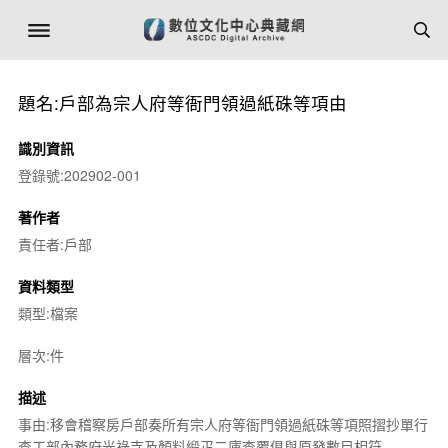
題名:戶部為宗人府等衙門領過紙硃等項由
識別資訊
登錄號:202902-001
著作者
責任者:戶部
資料類型
類型:檔案
層次:件
描述
事由:移會稽察房戶部奏所有宗人府等衙門領過紙硃等項照摺抄單行
查工部內務府光祿寺及顏料緞疋二庫查覆俱與原發數目相符