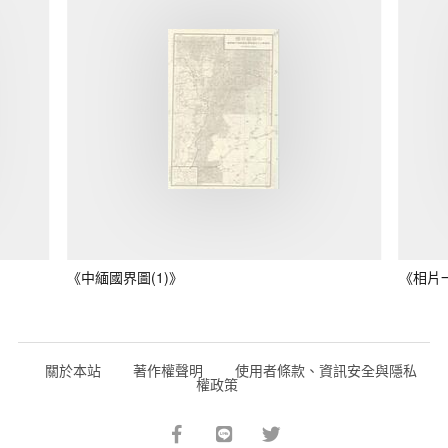
《中緬國界圖(1)》
《相片
關於本站
著作權聲明
使用者條款、資訊安全與隱私
權政策