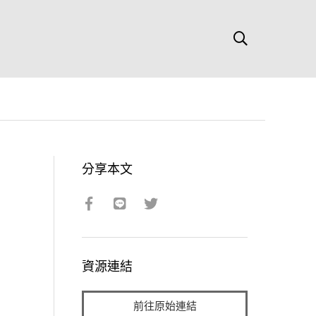
分享本文
資源連結
前往原始連結