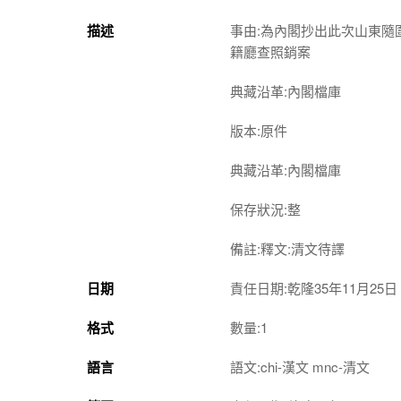
描述
事由:為內閣抄出此次山東
籍廳查照銷案
典藏沿革:內閣檔庫
版本:原件
典藏沿革:內閣檔庫
保存狀況:整
備註:釋文:清文待譯
日期
責任日期:乾隆35年11月25日
格式
數量:1
語言
語文:chi-漢文 mnc-清文