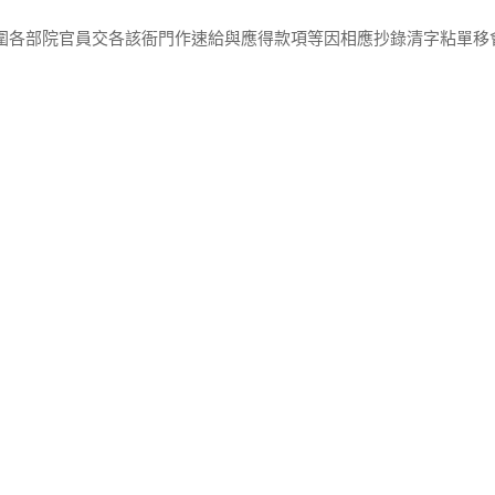
隨圍各部院官員交各該衙門作速給與應得款項等因相應抄錄清字粘單移