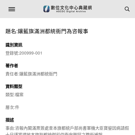
題名:鑲藍旗滿洲都統衙門為咨報事
識別資訊
登錄號:200999-001
著作者
責任者:鑲藍旗滿洲都統衙門
資料類型
類型:檔案
層次:件
描述
事由:咨報內閣滿票簽處查本旗都統戶部尚書軍機大臣寶鋆因病請假
十日謹將調放本旗副都統御前侍衛安興阿之職銜補報