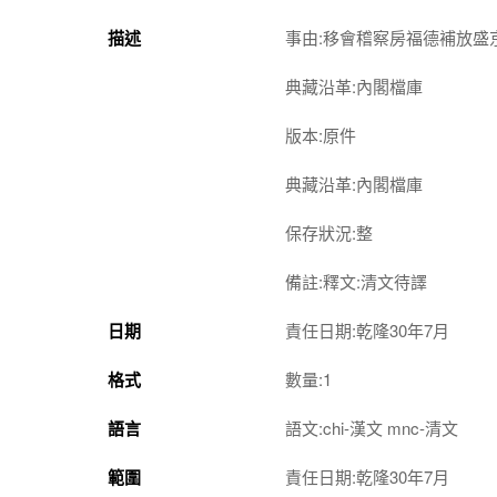
描述
事由:移會稽察房福德補放盛
典藏沿革:內閣檔庫
版本:原件
典藏沿革:內閣檔庫
保存狀況:整
備註:釋文:清文待譯
日期
責任日期:乾隆30年7月
格式
數量:1
語言
語文:chi-漢文 mnc-清文
範圍
責任日期:乾隆30年7月