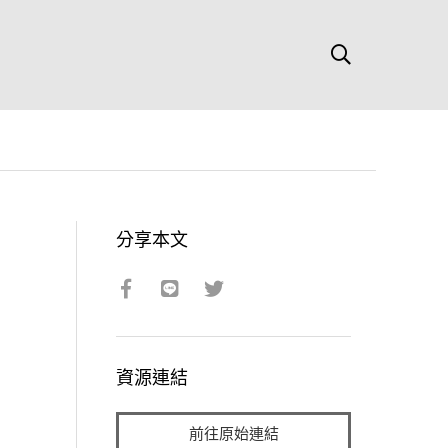
分享本文
資源連結
前往原始連結