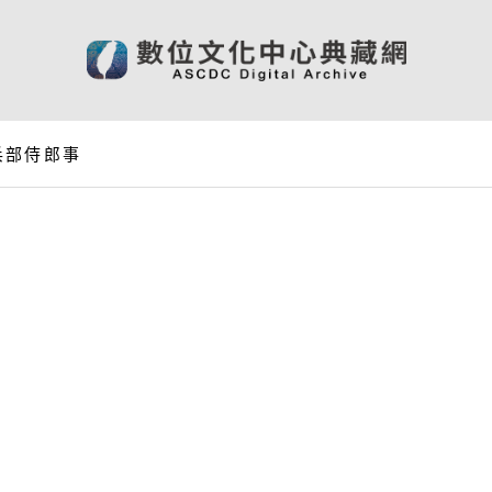
兵部侍郎事