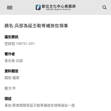
題名:兵部為延丕勒等補放佐領事
識別資訊
登錄號:198721-001
著作者
責任者:兵部
資料類型
類型:檔案
層次:件
描述
事由:移會稽察房延丕勒等補放佐領奉諭旨一道