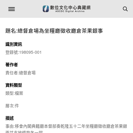
題名:總督倉場為坐糧廳徵收廳倉茶果銀事
識別資訊
登錄號:198095-001
著作者
責任者:總督倉場
資料類型
類型:檔案
層次:件
描述
事由:移會內閣典籍廳本督部奏乾隆五十二年坐糧廳徵收廳倉茶果銀
兩并支放條款各一摺